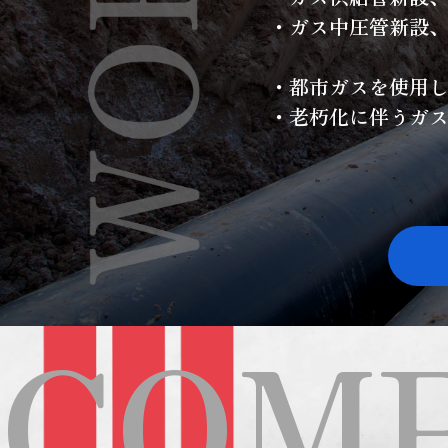
・ガス中圧管新設
・都市ガスを使用
・老朽化に伴うガ
COM