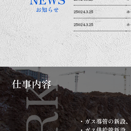
お知らせ
25024.3.25
ホ
25024.3.25
ホ
仕事内容
・ガス導管の新設
・ガス供給管新設