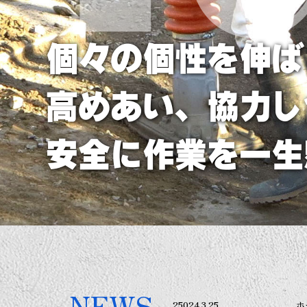
個々の個性を伸ば
高めあい、協力し
安全に作業を一生
NEWS
25024.3.25
ホ